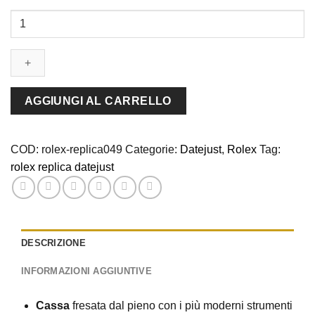
rolex
replica
datejust
acciaio
oro
gold
AGGIUNGI AL CARRELLO
dial
jubilèè
orologio
COD:
rolex-replica049
Categorie:
Datejust
,
Rolex
Tag:
imitazione
rolex replica datejust
quantità
DESCRIZIONE
INFORMAZIONI AGGIUNTIVE
Cassa
fresata dal pieno con i più moderni strumenti