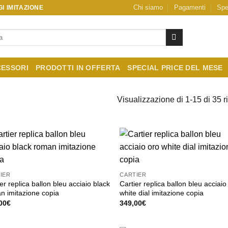
Chi siamo
Pagamenti
Spe
I IMITAZIONE
ESSORI
PRODOTTI IN OFFERTA
SPECIAL PRICE DEL MESE
Visualizzazione di 1-15 di 35 ri
IER
CARTIER
er replica ballon bleu acciaio black
Cartier replica ballon bleu acciaio
n imitazione copia
white dial imitazione copia
00
€
349,00
€