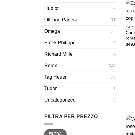
Hublot
(2)
Officine Panerai
(36)
CART
Omega
(15)
Carti
roma
Patek Philippe
(4)
349,
Richard Mille
(1)
Rolex
(138)
Tag Heuer
(33)
Tudor
(1)
Uncategorized
(0)
FILTRA PER PREZZO
Prezzo
Prezzo
FILTRA
Min
Max