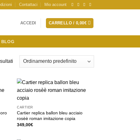
dizioni
Contattaci
Mio account
ACCEDI
CARRELLO /
0,00
€
BLOG
sultati
CARTIER
 oro
Cartier replica ballon bleu acciaio
rosèè roman imitazione copia
349,00
€