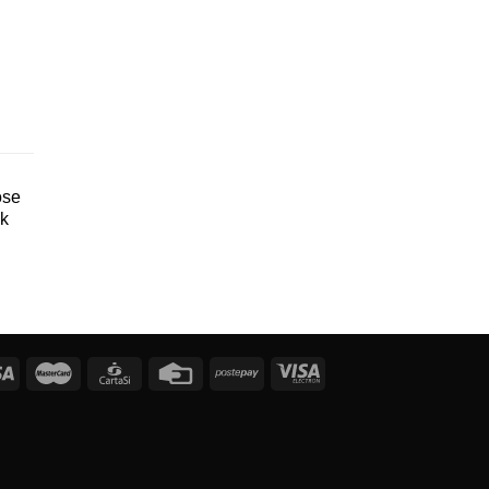
ose
ak