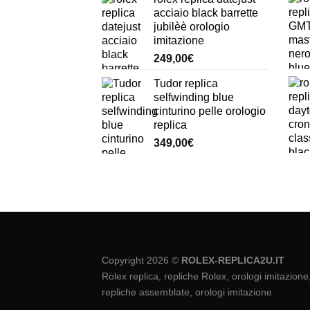
acciaio black barrette
jubilèè orologio
imitazione
249,00
€
Tudor replica
selfwinding blue
cinturino pelle orologio
replica
349,00
€
Copyright 2026 ©
ROLEX-REPLICA2U.IT
Rolex replica, repliche Rolex, orologi imitazione
repliche assemblate, orologi imitazione