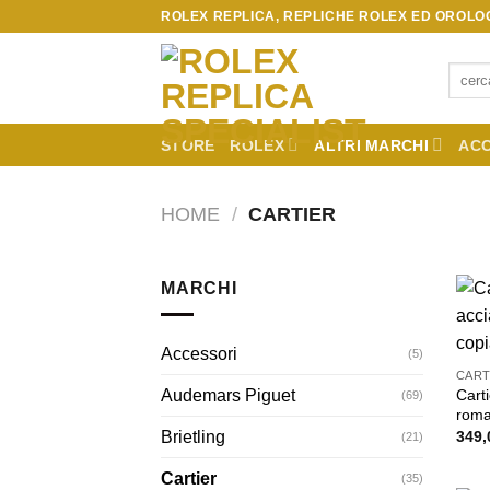
Skip
ROLEX REPLICA, REPLICHE ROLEX ED OROLOG
to
content
Cerca:
STORE
ROLEX
ALTRI MARCHI
ACC
HOME
/
CARTIER
MARCHI
Accessori
(5)
CART
Carti
Audemars Piguet
(69)
roma
349,
Brietling
(21)
Cartier
(35)