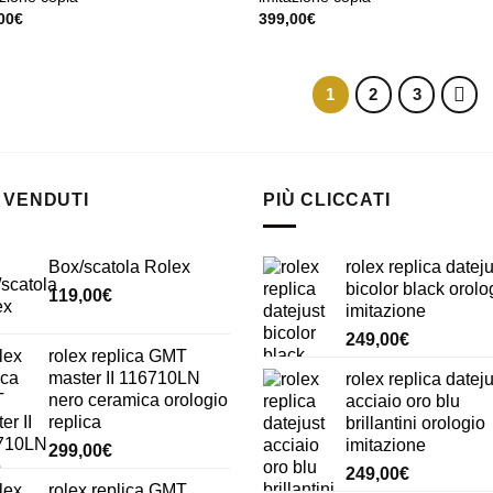
00
€
399,00
€
1
2
3
 VENDUTI
PIÙ CLICCATI
Box/scatola Rolex
rolex replica dateju
bicolor black orolo
119,00
€
imitazione
249,00
€
rolex replica GMT
master II 116710LN
rolex replica dateju
nero ceramica orologio
acciaio oro blu
replica
brillantini orologio
imitazione
299,00
€
249,00
€
rolex replica GMT