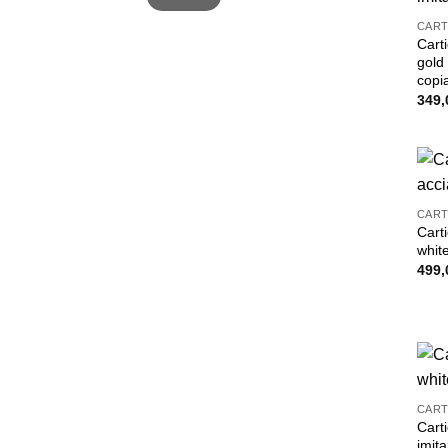
CART
Carti
gold 
copi
349,
CART
Carti
whit
499,
CART
Carti
imit