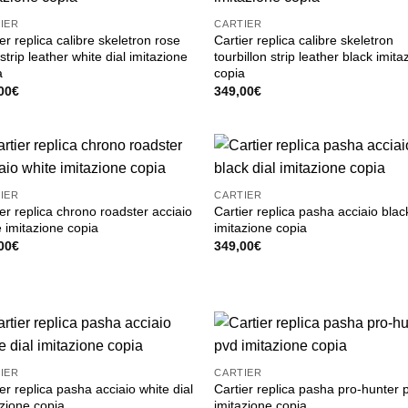
IER
CARTIER
er replica calibre skeletron rose
Cartier replica calibre skeletron
strip leather white dial imitazione
tourbillon strip leather black imita
a
copia
00
€
349,00
€
IER
CARTIER
er replica chrono roadster acciaio
Cartier replica pasha acciaio blac
e imitazione copia
imitazione copia
00
€
349,00
€
IER
CARTIER
er replica pasha acciaio white dial
Cartier replica pasha pro-hunter 
azione copia
imitazione copia