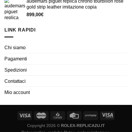
audemars piguet replica chrono tourbillon rose
gold strip leather imitazione copia
899,00
€
LINK RAPIDI
Chi siamo
Pagamenti
Spedizioni
Contattaci
Mio account
Copyright 2026 ©
ROLEX-REPLICA2U.IT