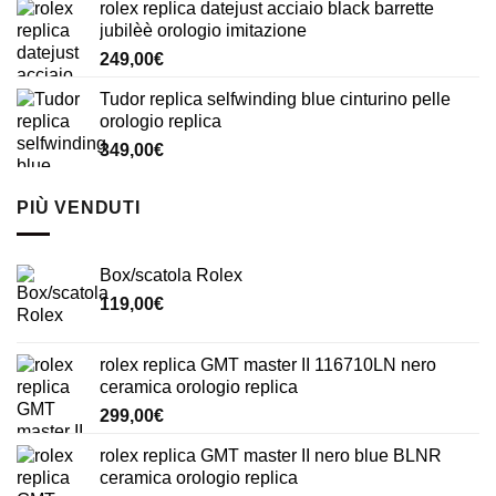
rolex replica datejust acciaio black barrette
jubilèè orologio imitazione
249,00
€
Tudor replica selfwinding blue cinturino pelle
orologio replica
349,00
€
PIÙ VENDUTI
Box/scatola Rolex
119,00
€
rolex replica GMT master II 116710LN nero
ceramica orologio replica
299,00
€
rolex replica GMT master II nero blue BLNR
ceramica orologio replica