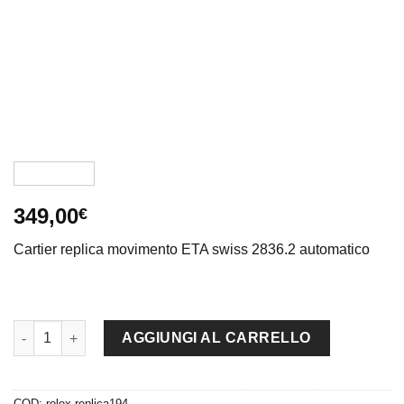
349,00
€
Cartier replica movimento ETA swiss 2836.2 automatico
Cartier replica pasha acciaio white dial imitazione copia quanti
AGGIUNGI AL CARRELLO
COD:
rolex-replica194