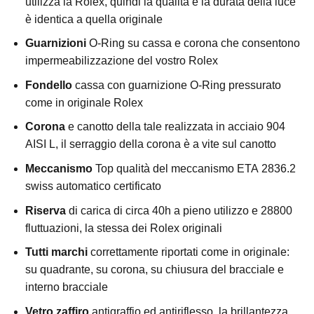
utilizza la Rolex, quindi la qualità e la durata della luce
è identica a quella originale
Guarnizioni
O-Ring su cassa e corona che consentono
impermeabilizzazione del vostro Rolex
Fondello
cassa con guarnizione O-Ring pressurato
come in originale Rolex
Corona
e canotto della tale realizzata in acciaio 904
AISI L, il serraggio della corona è a vite sul canotto
Meccanismo
Top qualità del meccanismo ETA 2836.2
swiss automatico certificato
Riserva
di carica di circa 40h a pieno utilizzo e 28800
fluttuazioni, la stessa dei Rolex originali
Tutti marchi
correttamente riportati come in originale:
su quadrante, su corona, su chiusura del bracciale e
interno bracciale
Vetro zaffiro
antigraffio ed antiriflesso, la brillantezza