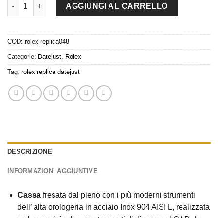
rolex replica datejust acciaio oro argento roman oyster orologi
AGGIUNGI AL CARRELLO
COD:
rolex-replica048
Categorie:
Datejust
,
Rolex
Tag:
rolex replica datejust
DESCRIZIONE
INFORMAZIONI AGGIUNTIVE
Cassa
fresata dal pieno con i più moderni strumenti
dell’ alta orologeria in acciaio Inox 904 AISI L, realizzata