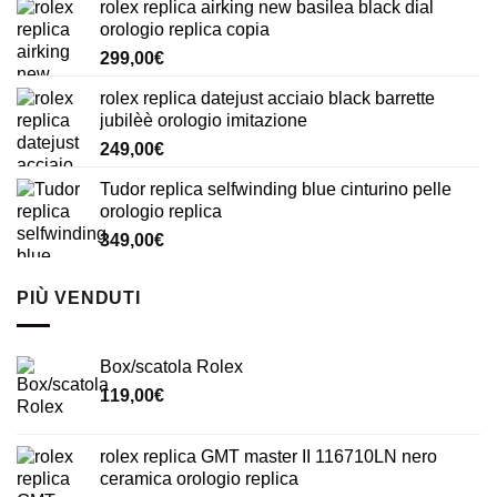
rolex replica airking new basilea black dial
orologio replica copia
299,00
€
rolex replica datejust acciaio black barrette
jubilèè orologio imitazione
249,00
€
Tudor replica selfwinding blue cinturino pelle
orologio replica
349,00
€
PIÙ VENDUTI
Box/scatola Rolex
119,00
€
rolex replica GMT master II 116710LN nero
ceramica orologio replica