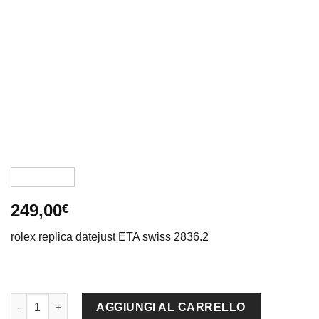
249,00
€
rolex replica datejust ETA swiss 2836.2
rolex replica datejust argento brillantini oyster orologio imitaz
AGGIUNGI AL CARRELLO