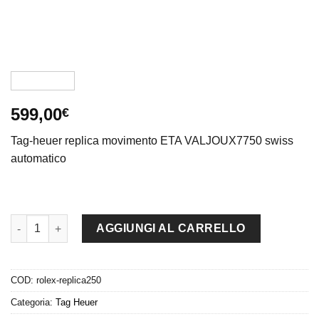
599,00
€
Tag-heuer replica movimento ETA VALJOUX7750 swiss
automatico
Tag-heuer replica gran carrera mclaren chrono acciaio imitazio
AGGIUNGI AL CARRELLO
COD:
rolex-replica250
Categoria:
Tag Heuer