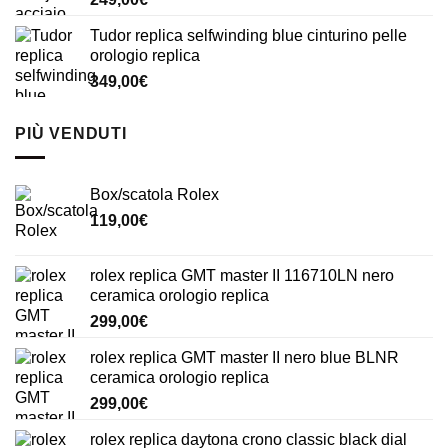
Tudor replica selfwinding blue cinturino pelle
orologio replica
349,00
€
PIÙ VENDUTI
Box/scatola Rolex
119,00
€
rolex replica GMT master II 116710LN nero
ceramica orologio replica
299,00
€
rolex replica GMT master II nero blue BLNR
ceramica orologio replica
299,00
€
rolex replica daytona crono classic black dial