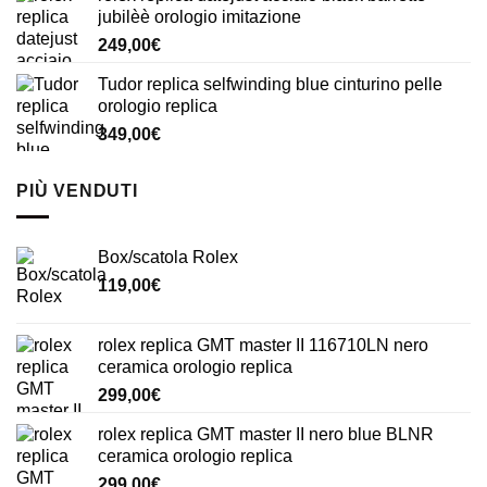
jubilèè orologio imitazione
249,00
€
Tudor replica selfwinding blue cinturino pelle
orologio replica
349,00
€
PIÙ VENDUTI
Box/scatola Rolex
119,00
€
rolex replica GMT master II 116710LN nero
ceramica orologio replica
299,00
€
rolex replica GMT master II nero blue BLNR
ceramica orologio replica
299,00
€