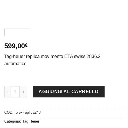
599,00
€
Tag-heuer replica movimento ETA swiss 2836.2
automatico
Tag-heuer replica gran carrera formula 1 chrono pro-hunter pvd
AGGIUNGI AL CARRELLO
COD:
rolex-replica248
Categoria:
Tag Heuer