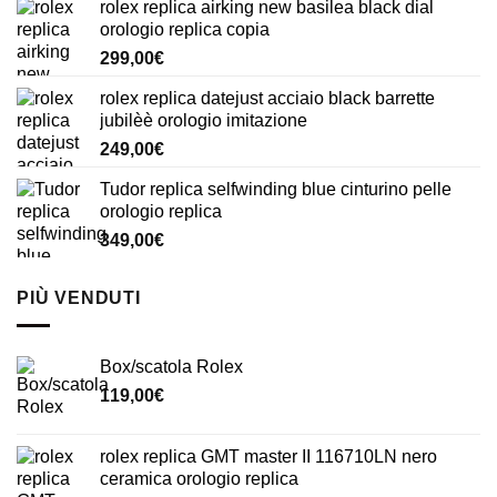
rolex replica airking new basilea black dial
orologio replica copia
299,00
€
rolex replica datejust acciaio black barrette
jubilèè orologio imitazione
249,00
€
Tudor replica selfwinding blue cinturino pelle
orologio replica
349,00
€
PIÙ VENDUTI
Box/scatola Rolex
119,00
€
rolex replica GMT master II 116710LN nero
ceramica orologio replica