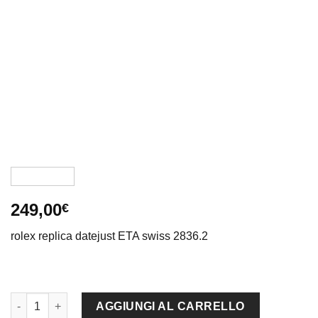
249,00
€
rolex replica datejust ETA swiss 2836.2
rolex replica datejust oyster bicolor black orologio imitazione 
AGGIUNGI AL CARRELLO