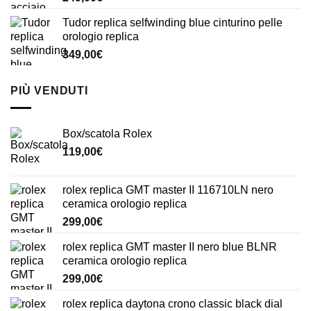
Tudor replica selfwinding blue cinturino pelle
orologio replica
349,00
€
PIÙ VENDUTI
Box/scatola Rolex
119,00
€
rolex replica GMT master II 116710LN nero
ceramica orologio replica
299,00
€
rolex replica GMT master II nero blue BLNR
ceramica orologio replica
299,00
€
rolex replica daytona crono classic black dial