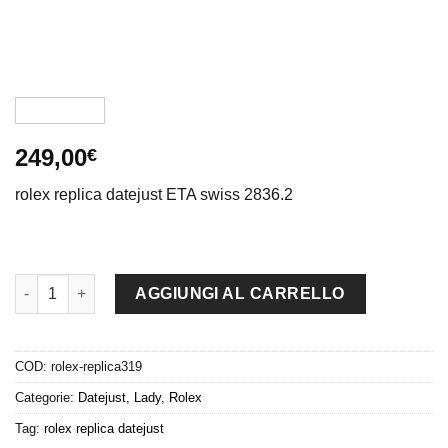
249,00
€
rolex replica datejust ETA swiss 2836.2
rolex replica datejust lady acciaio oro brillantini orologio imita
AGGIUNGI AL CARRELLO
COD:
rolex-replica319
Categorie:
Datejust
,
Lady
,
Rolex
Tag:
rolex replica datejust