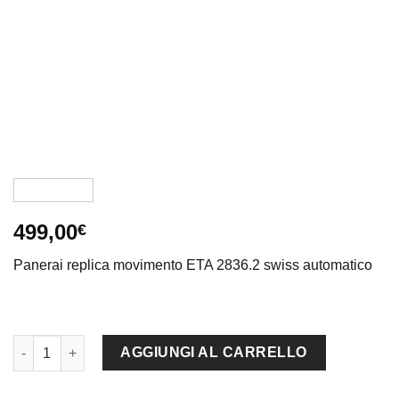
499,00
€
Panerai replica movimento ETA 2836.2 swiss automatico
Panerai replica luminor flyback 1950 pro-hunter strip leather im
AGGIUNGI AL CARRELLO