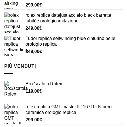
299,00
€
rolex replica datejust acciaio black barrette
jubilèè orologio imitazione
249,00
€
Tudor replica selfwinding blue cinturino pelle
orologio replica
349,00
€
PIÙ VENDUTI
Box/scatola Rolex
119,00
€
rolex replica GMT master II 116710LN nero
ceramica orologio replica
299,00
€