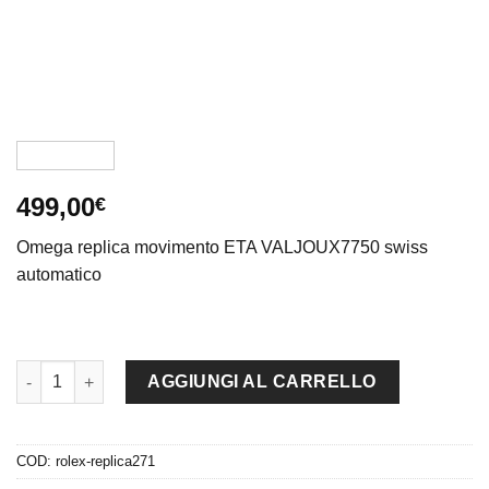
499,00
€
Omega replica movimento ETA VALJOUX7750 swiss
automatico
Omega replica seamaster co-axial chrono acciaio orange bezel 
AGGIUNGI AL CARRELLO
COD:
rolex-replica271