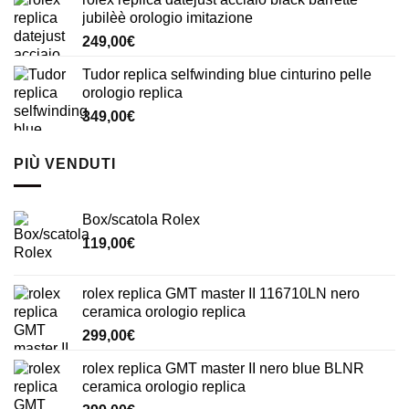
jubilèè orologio imitazione
249,00
€
Tudor replica selfwinding blue cinturino pelle
orologio replica
349,00
€
PIÙ VENDUTI
Box/scatola Rolex
119,00
€
rolex replica GMT master II 116710LN nero
ceramica orologio replica
299,00
€
rolex replica GMT master II nero blue BLNR
ceramica orologio replica