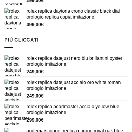
299,00
€
rolex replica daytona crono classic black dial
orologio replica copia imitazione
499,00
€
PIÙ CLICCATI
rolex replica datejust nero blu brillantini oyster
orologio imitazione
249,00
€
rolex replica datejust acciaio oro white roman
orologio imitazione
249,00
€
rolex replica pearlmaster acciaio yellow blue
orologio imitazione
299,00
€
audemars piguet replica chrono royal oak blue