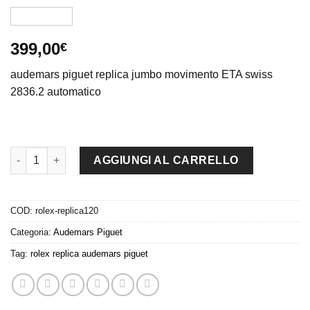
399,00
€
audemars piguet replica jumbo movimento ETA swiss
2836.2 automatico
audemars piguet replica white dial strip leather imitazione copi
AGGIUNGI AL CARRELLO
COD:
rolex-replica120
Categoria:
Audemars Piguet
Tag:
rolex replica audemars piguet