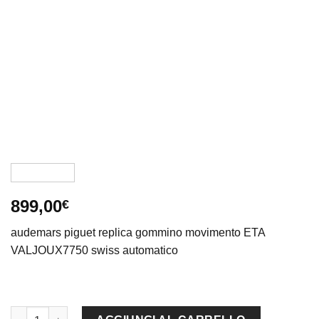
899,00
€
audemars piguet replica gommino movimento ETA
VALJOUX7750 swiss automatico
audemars piguet replica chrono tourbillon rose gold black strip