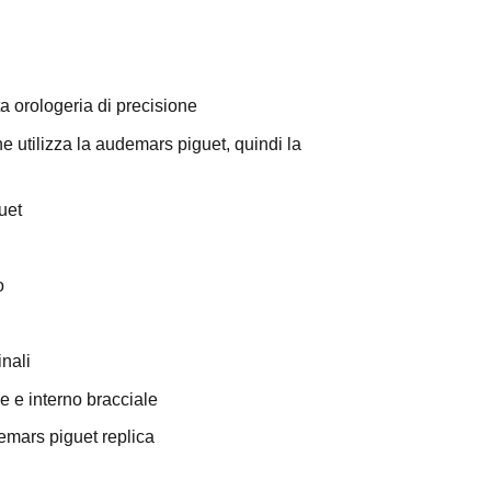
a orologeria di precisione
che utilizza la audemars piguet, quindi la
uet
o
inali
e e interno bracciale
udemars piguet replica