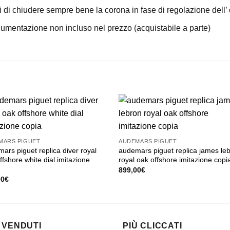
 di chiudere sempre bene la corona in fase di regolazione dell’ 
ocumentazione non incluso nel prezzo (acquistabile a parte)
MARS PIGUET
AUDEMARS PIGUET
ars piguet replica diver royal
audemars piguet replica james le
ffshore white dial imitazione
royal oak offshore imitazione copi
899,00
€
00
€
 VENDUTI
PIÙ CLICCATI