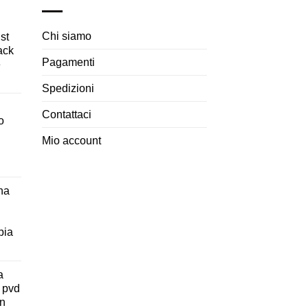
Chi siamo
st
lack
Pagamenti
e
Spedizioni
Contattaci
o
Mio account
na
pia
a
 pvd
on