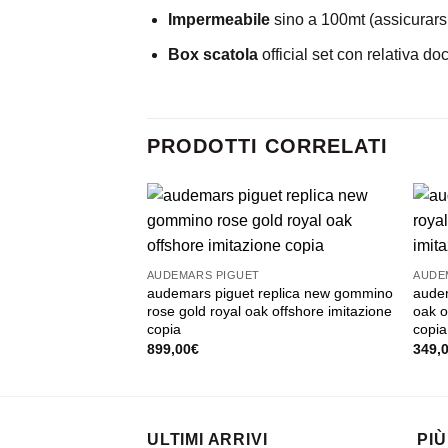
Impermeabile
sino a 100mt (assicurarsi
Box scatola
official set con relativa d
PRODOTTI CORRELATI
AUDEMARS PIGUET
AUDE
audemars piguet replica new gommino
audem
rose gold royal oak offshore imitazione
oak o
copia
copia
899,00
€
349,
ULTIMI ARRIVI
PIÙ