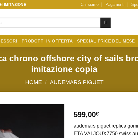
Chi siamo
Pagamenti
Spe
I IMITAZIONE
ESSORI
PRODOTTI IN OFFERTA
SPECIAL PRICE DEL MESE
a chrono offshore city of sails bro
imitazione copia
HOME
/
AUDEMARS PIGUET
599,00
€
audemars piguet replica go
ETA VALJOUX7750 swiss au