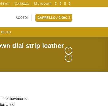
dizioni
Contattaci
Mio account
ACCEDI
CARRELLO /
0,00
€
BLOG
wn dial strip leather
mmino movimento
tomatico