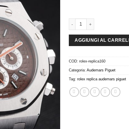
audemars piguet replica chrono 
AGGIUNGI AL CARRE
COD:
rolex-replica160
Categoria:
Audemars Piguet
Tag:
rolex replica audemars piguet