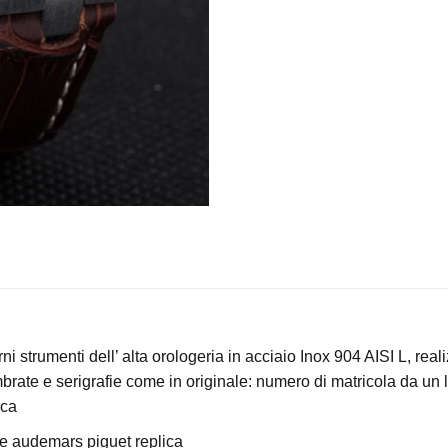
ni strumenti dell’ alta orologeria in acciaio Inox 904 AISI L, rea
rate e serigrafie come in originale: numero di matricola da un l
ica
le audemars piguet replica