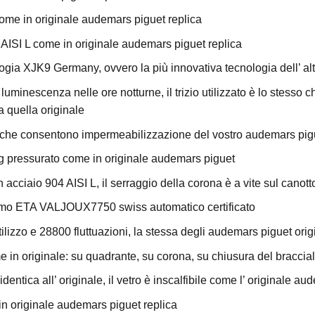
come in originale audemars piguet replica
 AISI L come in originale audemars piguet replica
gia XJK9 Germany, ovvero la più innovativa tecnologia dell’ alt
e luminescenza nelle ore notturne, il trizio utilizzato è lo stesso 
a quella originale
che consentono impermeabilizzazione del vostro audemars pig
 pressurato come in originale audemars piguet
n acciaio 904 AISI L, il serraggio della corona è a vite sul canott
smo ETA VALJOUX7750 swiss automatico certificato
tilizzo e 28800 fluttuazioni, la stessa degli audemars piguet orig
e in originale: su quadrante, su corona, su chiusura del braccial
 identica all’ originale, il vetro è inscalfibile come l’ originale a
in originale audemars piguet replica