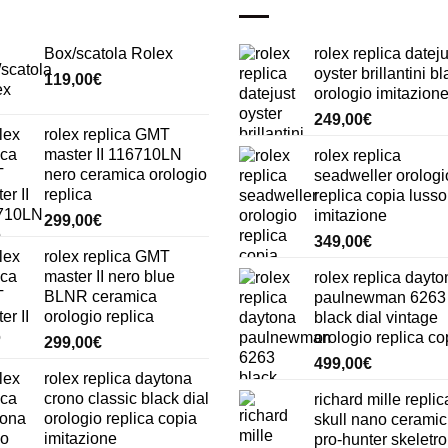
Box/scatola Rolex
rolex replica dateju
oyster brillantini b
119,00
€
orologio imitazion
249,00
€
rolex replica GMT
master II 116710LN
rolex replica
nero ceramica orologio
seadweller orologi
replica
replica copia lusso
imitazione
299,00
€
349,00
€
rolex replica GMT
master II nero blue
rolex replica dayto
BLNR ceramica
paulnewman 6263
orologio replica
black dial vintage
orologio replica co
299,00
€
499,00
€
rolex replica daytona
crono classic black dial
richard mille replic
orologio replica copia
skull nano ceramic
imitazione
pro-hunter skeletr