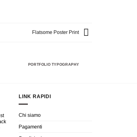
Flatsome Poster Print
PORTFOLIO TYPOGRAPHY
FLATSOME PO
LINK RAPIDI
Chi siamo
st
lack
Pagamenti
e