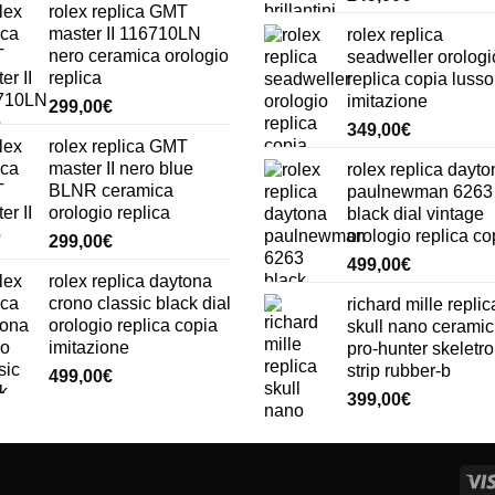
rolex replica GMT
master II 116710LN
rolex replica
nero ceramica orologio
seadweller orologi
replica
replica copia lusso
imitazione
299,00
€
349,00
€
rolex replica GMT
master II nero blue
rolex replica dayto
BLNR ceramica
paulnewman 6263
orologio replica
black dial vintage
orologio replica co
299,00
€
499,00
€
rolex replica daytona
crono classic black dial
richard mille replic
orologio replica copia
skull nano ceramic
imitazione
pro-hunter skeletr
strip rubber-b
499,00
€
399,00
€