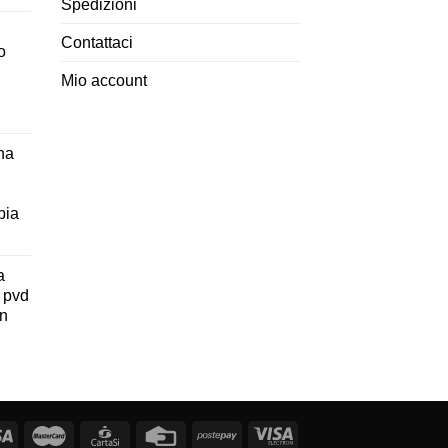
Spedizioni
Contattaci
o
Mio account
na
pia
a
 pvd
on