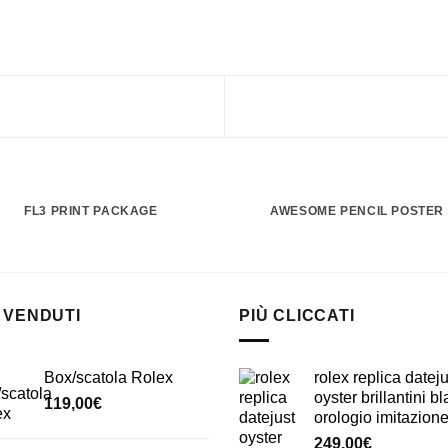
FL3 PRINT PACKAGE
AWESOME PENCIL POSTER
 VENDUTI
PIÙ CLICCATI
Box/scatola Rolex
rolex replica dateju
oyster brillantini b
119,00
€
orologio imitazion
249,00
€