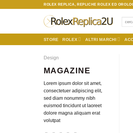
Skip
ROLEX REPLICA, REPLICHE ROLEX ED OROLOG
to
content
Cerca:
STORE
ROLEX
ALTRI MARCHI
ACC
Design
MAGAZINE
Lorem ipsum dolor sit amet,
consectetuer adipiscing elit,
sed diam nonummy nibh
euismod tincidunt ut laoreet
dolore magna aliquam erat
volutpat